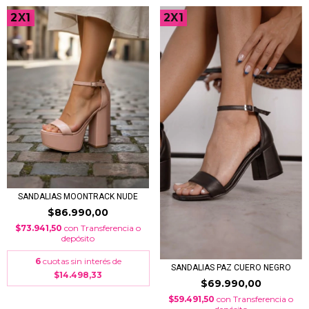
2X1
2X1
SANDALIAS MOONTRACK NUDE
$86.990,00
$73.941,50
con
Transferencia o
depósito
6
cuotas sin interés de
SANDALIAS PAZ CUERO NEGRO
$14.498,33
$69.990,00
$59.491,50
con
Transferencia o