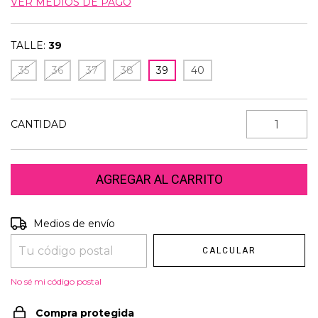
VER MEDIOS DE PAGO
TALLE:
39
35
36
37
38
39
40
CANTIDAD
Entregas para el CP:
Medios de envío
CAMBIAR CP
CALCULAR
No sé mi código postal
Compra protegida