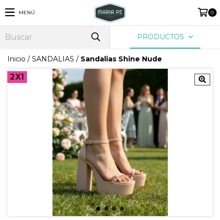
MENÚ
0
PRODUCTOS
Inicio
/
SANDALIAS
/
Sandalias Shine Nude
2X1