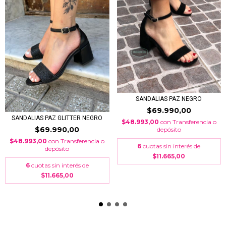
SANDALIAS PAZ NEGRO
$69.990,00
SANDALIAS PAZ GLITTER NEGRO
$48.993,00
con
Transferencia o
$69.990,00
depósito
$48.993,00
con
Transferencia o
6
cuotas sin interés de
depósito
$11.665,00
6
cuotas sin interés de
$11.665,00