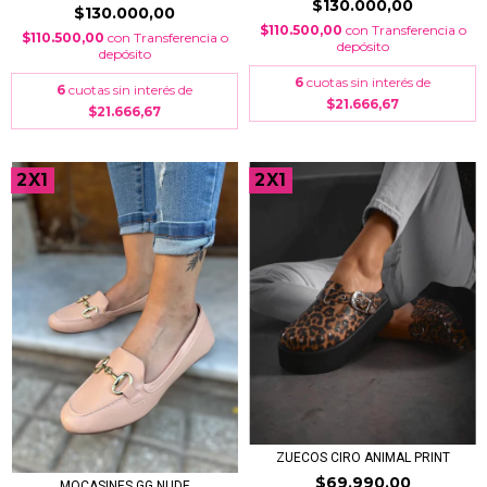
$130.000,00
$130.000,00
$110.500,00
con
Transferencia o
$110.500,00
con
Transferencia o
depósito
depósito
6
cuotas sin interés de
6
cuotas sin interés de
$21.666,67
$21.666,67
2X1
2X1
ZUECOS CIRO ANIMAL PRINT
$69.990,00
MOCASINES GG NUDE