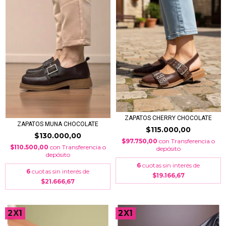
ZAPATOS CHERRY CHOCOLATE
ZAPATOS MUNA CHOCOLATE
$115.000,00
$130.000,00
$97.750,00
con
Transferencia o
$110.500,00
con
Transferencia o
depósito
depósito
6
cuotas sin interés de
6
cuotas sin interés de
$19.166,67
$21.666,67
2X1
2X1