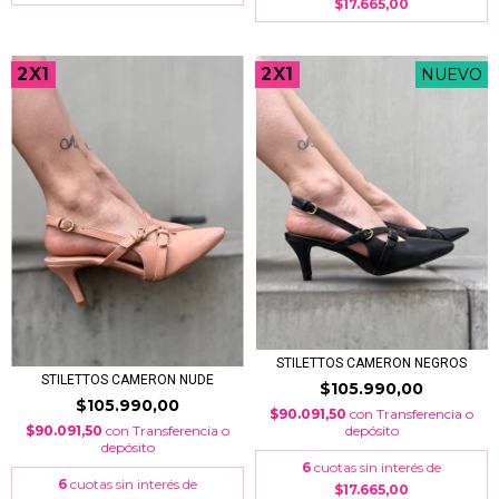
$17.665,00
2X1
2X1
NUEVO
STILETTOS CAMERON NEGROS
STILETTOS CAMERON NUDE
$105.990,00
$105.990,00
$90.091,50
con
Transferencia o
$90.091,50
con
Transferencia o
depósito
depósito
6
cuotas sin interés de
6
cuotas sin interés de
$17.665,00