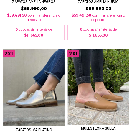
ZAPATOS AMELIA NEGROS
ZAPATOS AMELIA HUESO
$69.990,00
$69.990,00
$59.491,50
con
Transferencia o
$59.491,50
con
Transferencia o
depósito
depósito
6
cuotas sin interés de
6
cuotas sin interés de
$11.665,00
$11.665,00
2X1
2X1
MULES FLORA SUELA
ZAPATOS IVA PLATINO