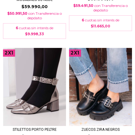
$59.491,50
con
Transferencia o
$59.990,00
depósito
$50.991,50
con
Transferencia o
depósito
6
cuotas sin interés de
$11.665,00
6
cuotas sin interés de
$9.998,33
2X1
2X1
STILETTOS PORTO PELTRE
ZUECOS ZIRA NEGROS