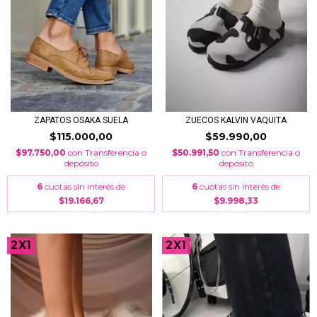
ZAPATOS OSAKA SUELA
ZUECOS KALVIN VAQUITA
$115.000,00
$59.990,00
$97.750,00
con
Transferencia o
$50.991,50
con
Transferencia o
depósito
depósito
6
cuotas sin interés de
6
cuotas sin interés de
$19.166,67
$9.998,33
2X1
2X1