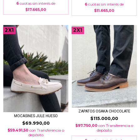
6
cuotas sin interés de
6
cuotas sin interés de
$17.665,00
$11.665,00
2X1
2X1
ZAPATOS OSAKA CHOCOLATE
MOCASINES JULE HUESO
$115.000,00
$69.990,00
$97.750,00
con
Transferencia o
depósito
$59.491,50
con
Transferencia o
depósito