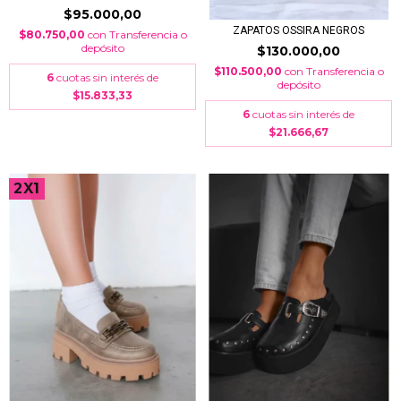
$95.000,00
ZAPATOS OSSIRA NEGROS
$80.750,00
con
Transferencia o
depósito
$130.000,00
$110.500,00
con
Transferencia o
6
cuotas sin interés de
depósito
$15.833,33
6
cuotas sin interés de
$21.666,67
2X1