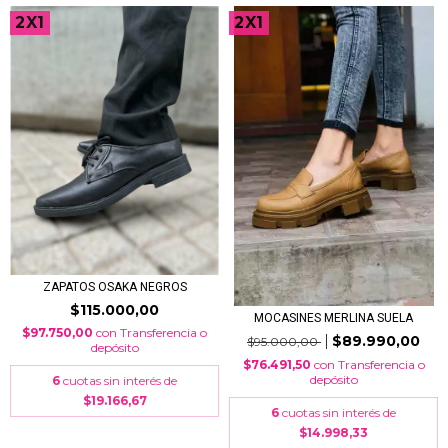
2X1
2X1
ZAPATOS OSAKA NEGROS
$115.000,00
MOCASINES MERLINA SUELA
$97.750,00
con
Transferencia o
$89.990,00
$95.000,00
depósito
$76.491,50
con
Transferencia o
depósito
6
cuotas sin interés de
$19.166,67
6
cuotas sin interés de
$14.998,33