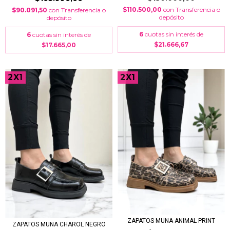
$110.500,00
con
Transferencia o
$90.091,50
con
Transferencia o
depósito
depósito
6
cuotas sin interés de
6
cuotas sin interés de
$21.666,67
$17.665,00
2X1
2X1
ZAPATOS MUNA ANIMAL PRINT
ZAPATOS MUNA CHAROL NEGRO