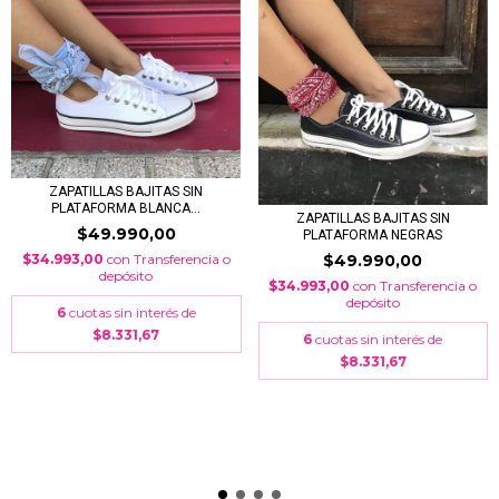
ZAPATILLAS BAJITAS SIN
PLATAFORMA BLANCA...
ZAPATILLAS BAJITAS SIN
$49.990,00
PLATAFORMA NEGRAS
$34.993,00
con
Transferencia o
$49.990,00
depósito
$34.993,00
con
Transferencia o
depósito
6
cuotas sin interés de
$8.331,67
6
cuotas sin interés de
$8.331,67