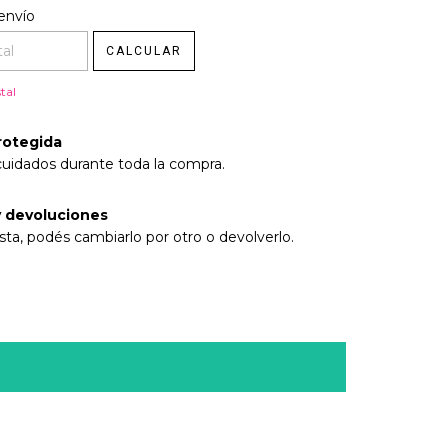
l CP:
envío
CAMBIAR CP
CALCULAR
tal
rotegida
cuidados durante toda la compra.
 devoluciones
sta, podés cambiarlo por otro o devolverlo.