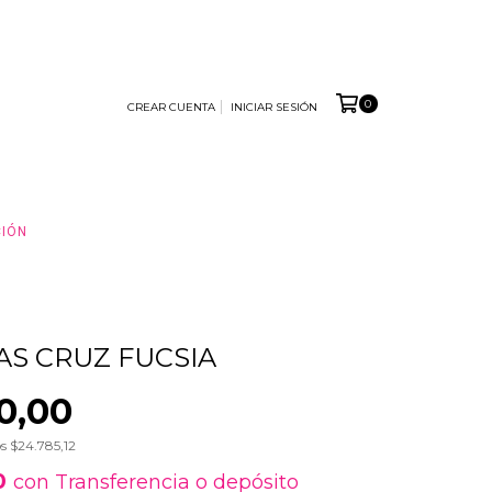
0
CREAR CUENTA
INICIAR SESIÓN
CIÓN
S CRUZ FUCSIA
0,00
os
$24.785,12
0
con
Transferencia o depósito