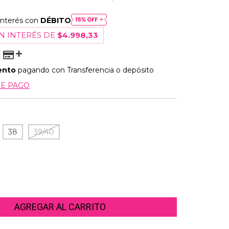
interés con
DÉBITO
N INTERÉS DE
$4.998,33
ento
pagando con Transferencia o depósito
DE PAGO
38
39/40