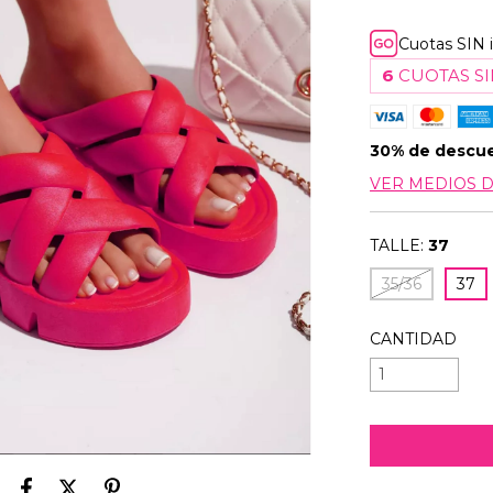
Cuotas SIN 
6
CUOTAS SI
30% de descu
VER MEDIOS 
TALLE:
37
35/36
37
CANTIDAD