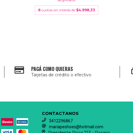
6
cuotas sin interés de
$4.998,33
PAGÁ COMO QUIERAS
Tarjetas de crédito o efectivo
CONTACTANOS
3412296867
mariapeshoes@hotmail.com
Presidente Roca 713 - Rosario