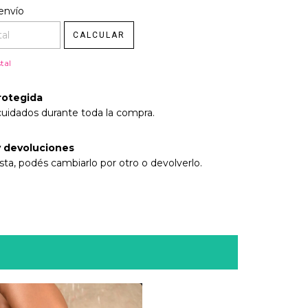
l CP:
envío
CAMBIAR CP
CALCULAR
tal
rotegida
cuidados durante toda la compra.
 devoluciones
sta, podés cambiarlo por otro o devolverlo.