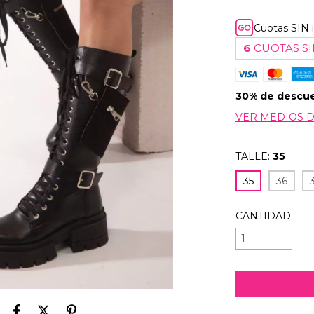
Cuotas SIN 
6
CUOTAS SI
30% de descu
VER MEDIOS 
TALLE:
35
35
36
CANTIDAD