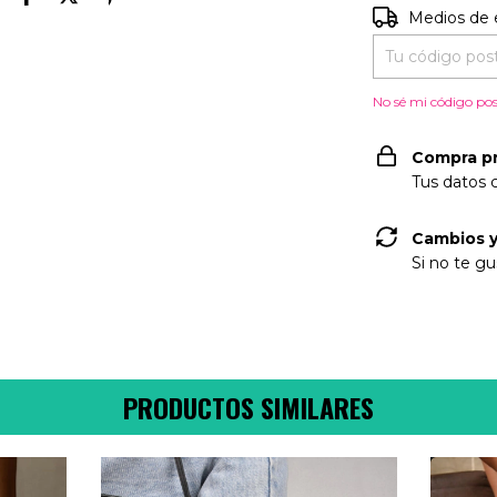
Entregas para e
Medios de 
No sé mi código pos
Compra p
Tus datos 
Cambios y
Si no te gu
PRODUCTOS SIMILARES