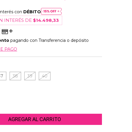
interés con
DÉBITO
N INTERÉS DE
$14.498,33
ento
pagando con Transferencia o depósito
DE PAGO
37
38
39
40