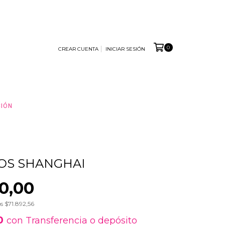
0
CREAR CUENTA
INICIAR SESIÓN
CIÓN
OS SHANGHAI
0,00
os
$71.892,56
00
con
Transferencia o depósito